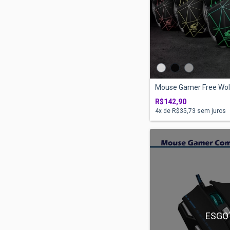
Mouse Gamer Free Wolf 
R$142,90
4
x de
R$35,73
sem juros
ESGO