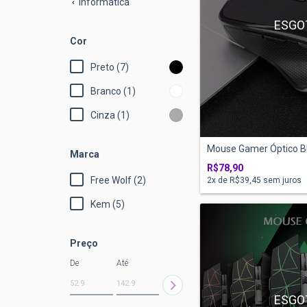
Informática
ESGO
Cor
Preto (7)
Branco (1)
Cinza (1)
Mouse Gamer Óptico Blu
Marca
R$78,90
Free Wolf (2)
2
x de
R$39,45
sem juros
Kem (5)
Preço
De
Até
ESGO