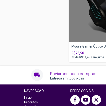
Mouse Gamer Óptico US
R$78,90
2
x de
R$39,45
sem juros
Enviamos suas compras
Entrega em todo o país
NAVEGAÇÃO
REDES SOCIAIS
Início
Produtos