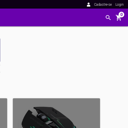
Cadastre-se
Login
0