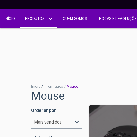
INÍCIO
PRODUTOS
QUEM SOMOS
TROCAS E DEVOLUÇÕE
Início
/
Informática
/
Mouse
Mouse
Ordenar por