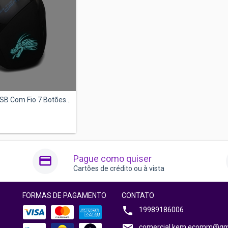
B Com Fio 7 Botões...
Pague como quiser
Cartões de crédito ou à vista
FORMAS DE PAGAMENTO
CONTATO
19989186006
comercial.kem.ecomm@gm